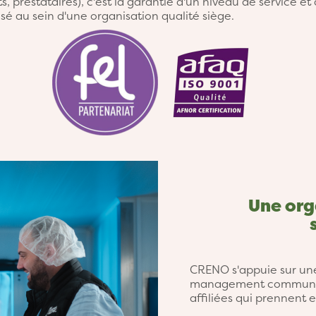
ts, prestataires), c'est la garantie d'un niveau de service 
é au sein d'une organisation qualité siège.
Une org
CRENO s'appuie sur une
management commun aux
affiliées qui prennent