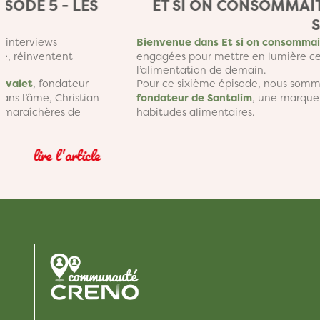
PISODE 6 -
ET SI ON CONSOMMAIT
d’interviews
Bienvenue dans
Et si on consommai
le, réinventent
engagées pour mettre en lumière cell
l’alimentation de demain. Pour ce s
ël Maisonnial, co-
Mireille Navarrete, chercheuse à l’i
que redéfinit les
accompagner les agriculteurs et l’e
vers des pratiques plus durables.
lire l'article